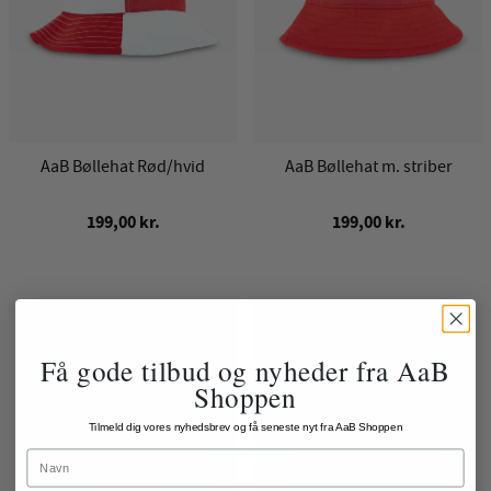
AaB Bøllehat Rød/hvid
AaB Bøllehat m. striber
199,00 kr.
199,00 kr.
Få gode tilbud og nyheder fra AaB
Shoppen
Tilmeld dig vores nyhedsbrev og få seneste nyt fra AaB Shoppen
Name