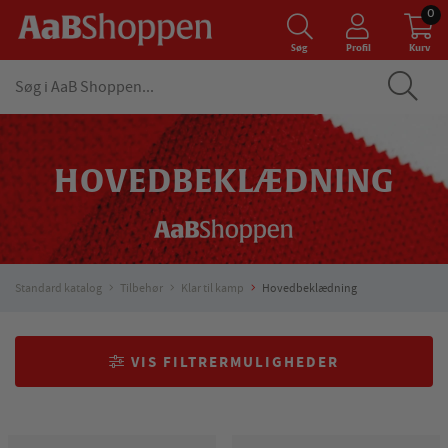
0
Søg
Profil
Kurv
HOVEDBEKLÆDNING
Standard katalog
Tilbehør
Klar til kamp
Hovedbeklædning
VIS FILTRERMULIGHEDER