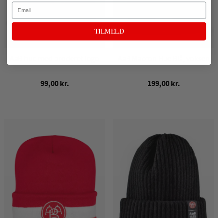
Email
TILMELD
AaB hue med broderet logo
AaB Macron Hue Blå, voksen
99,00 kr.
199,00 kr.