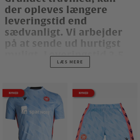
der opleves længere
leveringstid end
sædvanligt. Vi arbejder
på at sende ud hurtigst
muligt. Leveringstid 3-5
LÆS MERE
hverdage.
NYHED
NYHED