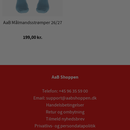
AaB Målmandsstrømper 26/27
199,00 kr.
AaB Shoppen
Telefon:
+45 96 35 59 00
Email:
support@aabshoppen.dk
Handelsbetingelser
Retur og ombytning
Tilmeld nyhedsbrev
Privatlivs- og persondatapolitik