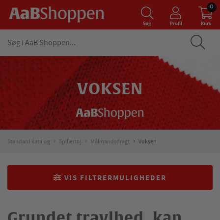
0
Søg
Profil
Kurv
VOKSEN
Standard katalog
Spillertøj
Målmandsdragt
Voksen
VIS FILTRERMULIGHEDER
Grundet travlhed, kan