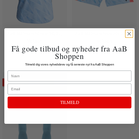
AaB Målmandstrøje 26/27,
AaB Målmandsshorts 26/27,
Voksen
Voksen
Få gode tilbud og nyheder fra AaB
649,00 kr.
249,00 kr.
Shoppen
Tilmeld dig vores nyhedsbrev og få seneste nyt fra AaB Shoppen
Name
NYHED
Email
TILMELD