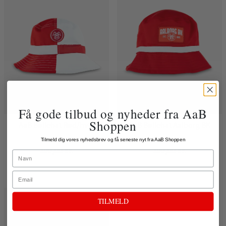
Få gode tilbud og nyheder fra AaB
Shoppen
AaB Bøllehat Rød/hvid
AaB Bøllehat Aalborg BK
Tilmeld dig vores nyhedsbrev og få seneste nyt fra AaB Shoppen
199,00 kr.
199,00 kr.
Name
Email
TILMELD