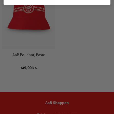
AaB Bøllehat, Basic
149,00 kr.
AaB Shoppen