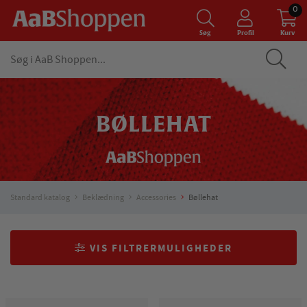
0
Søg
Profil
Kurv
BØLLEHAT
Standard katalog
Beklædning
Accessories
Bøllehat
VIS FILTRERMULIGHEDER