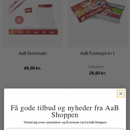
AaB Skrivesæt
AaB Puslespil 4 i 1
149,00 kr.
69,00 kr.
29,80 kr.
Spar 70%
Få gode tilbud og nyheder fra AaB
Shoppen
Tilmeld dig vores nyhedsbrev og få seneste nyt fra AaB Shoppen
Name