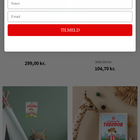
Email
TILMELD
AaB Sengetøj 25/26, 140 x 200
AaB Sengetøj 24/25, 140 x 200
349,00 kr.
299,00 kr.
104,70 kr.