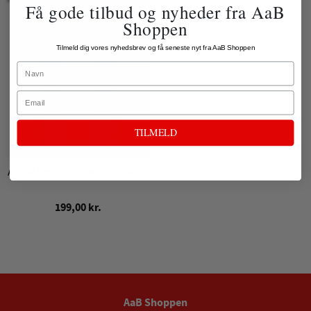
Få gode tilbud og nyheder fra AaB
Shoppen
Tilmeld dig vores nyhedsbrev og få seneste nyt fra AaB Shoppen
Name
Email
TILMELD
AaB Målmandsstrømper 26/27
199,00 kr.
AaB Shoppen