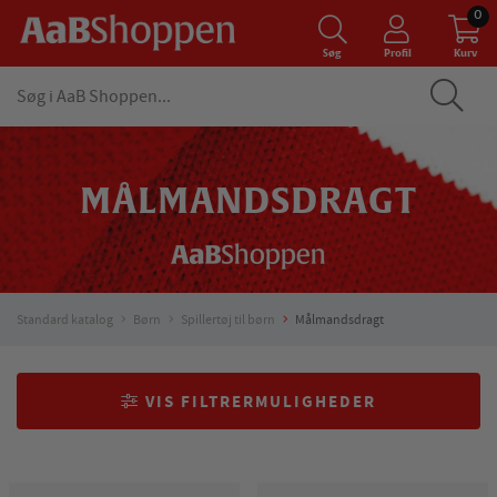
0
Søg
Profil
Kurv
MÅLMANDSDRAGT
Standard katalog
Børn
Spillertøj til børn
Målmandsdragt
VIS FILTRERMULIGHEDER