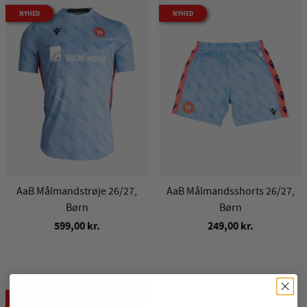
NYHED
NYHED
AaB Målmandstrøje 26/27,
AaB Målmandsshorts 26/27,
Børn
Børn
599,00 kr.
249,00 kr.
NYHED