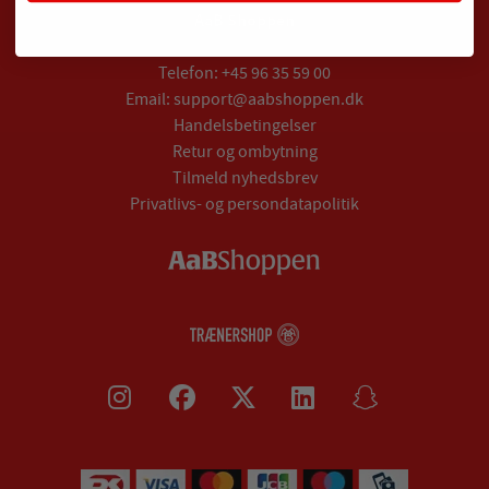
AaB Shoppen
Telefon:
+45 96 35 59 00
Email:
support@aabshoppen.dk
Handelsbetingelser
Retur og ombytning
Tilmeld nyhedsbrev
Privatlivs- og persondatapolitik