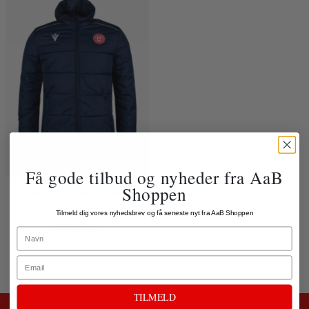
Få gode tilbud og nyheder fra AaB
Shoppen
AaB Vinterjakke, børn
Tilmeld dig vores nyhedsbrev og få seneste nyt fra AaB Shoppen
849,00 kr.
Name
Email
TILMELD