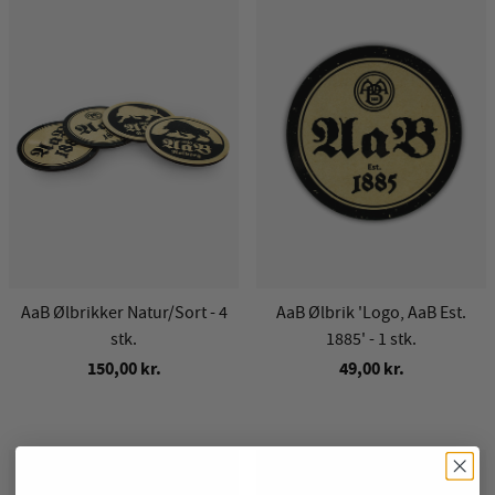
AaB Ølbrikker Natur/Sort - 4
AaB Ølbrik 'Logo, AaB Est.
stk.
1885' - 1 stk.
150,00 kr.
49,00 kr.