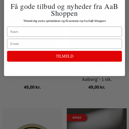
Få gode tilbud og nyheder fra AaB
Shoppen
Tilmeld dig vores nyhedsbrev og få seneste nyt fra AaB Shoppen
Name
Email
TILMELD
AaB Ølbrik 'AaB 1885' - 1 stk.
AaB Ølbrik 'Tyren Sort, 1885
Aalborg' - 1 stk.
49,00 kr.
49,00 kr.
NYHED