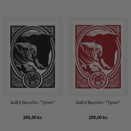
AaB X BurnOn: "Tyren"
AaB X BurnOn: "Tyren"
299,00 kr.
299,00 kr.