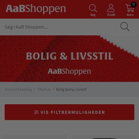
0
Søg
Profil
Kurv
BOLIG & LIVSSTIL
Standard katalog
Tilbehør
Bolig &amp; Livsstil
VIS FILTRERMULIGHEDER