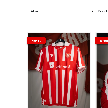
Alder
Produk
NYHED
NYH