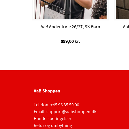
AaB Andentrøje 26/27, SS Børn
AaB
599,00 kr.
AaB Shoppen
Telefon:
+45 96 35 59 00
Email:
support@aabshoppen.dk
Handelsbetingelser
Retur og ombytning