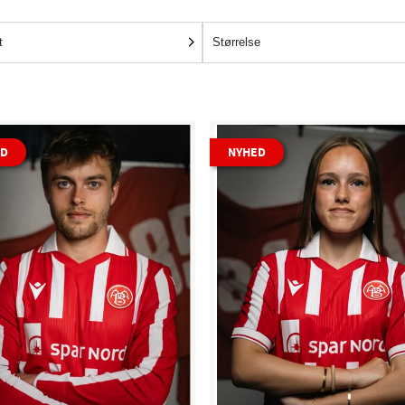
t
Størrelse
ED
NYHED