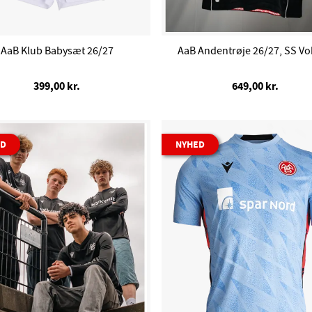
AaB Klub Babysæt 26/27
AaB Andentrøje 26/27, SS V
399,00 kr.
649,00 kr.
ED
NYHED