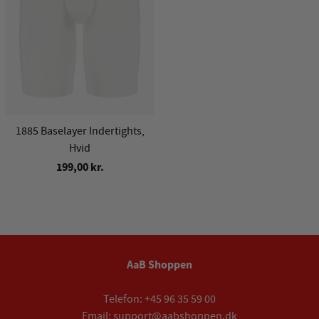
1885 Baselayer Indertights,
Hvid
199,00 kr.
AaB Shoppen
Telefon:
+45 96 35 59 00
Email:
support@aabshoppen.dk