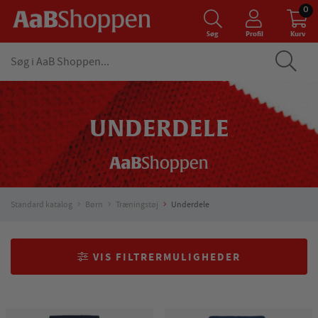
0
Søg
Profil
Kurv
UNDERDELE
Standard katalog
Børn
Træningstøj
Underdele
VIS FILTRERMULIGHEDER