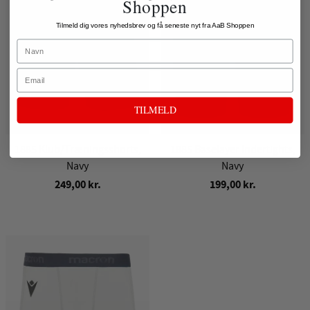
Shoppen
Tilmeld dig vores nyhedsbrev og få seneste nyt fra AaB Shoppen
Name
Email
TILMELD
1885 Klub/Træningsshorts,
1885 Baselayer Indertights,
Navy
Navy
249,00 kr.
199,00 kr.