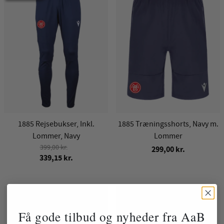
1885 Rejsebukser, Inkl.
1885 Træningsshorts, Navy m.
Lommer, Navy
Lommer
399,00 kr.
299,00 kr.
339,15 kr.
Få gode tilbud og nyheder fra AaB