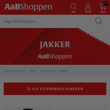
0
Søg
Profil
Kurv
JAKKER
Standard katalog
Børn
Træningstøj
Jakker
VIS FILTRERMULIGHEDER