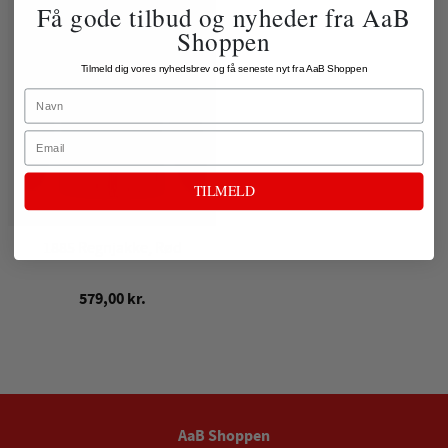
Få gode tilbud og nyheder fra AaB
Shoppen
Tilmeld dig vores nyhedsbrev og få seneste nyt fra AaB Shoppen
Name
Email
TILMELD
1885 Regnjakke, Rød
579,00 kr.
AaB Shoppen