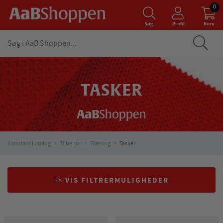
0
Søg
Profil
Kurv
TASKER
Standard katalog
Tilbehør
Træning
Tasker
VIS FILTRERMULIGHEDER