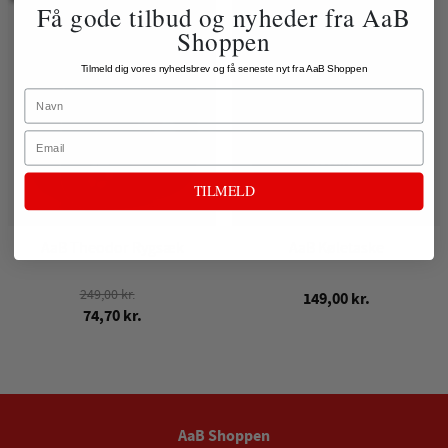
Få gode tilbud og nyheder fra AaB
Shoppen
Tilmeld dig vores nyhedsbrev og få seneste nyt fra AaB Shoppen
Name
Email
TILMELD
AaB Theodor Rygsæk
AaB Køletaske
249,00 kr.
149,00 kr.
74,70 kr.
AaB Shoppen