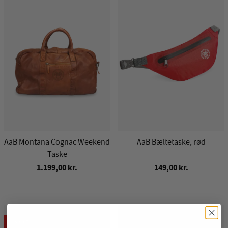
AaB Montana Cognac Weekend
AaB Bæltetaske, rød
Taske
1.199,00 kr.
149,00 kr.
Spar 70%