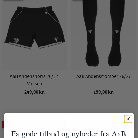
AaB Andenshorts 26/27,
AaB Andenstrømper 26/27
Voksen
249,00 kr.
199,00 kr.
NYHED
NYHED
Få gode tilbud og nyheder fra AaB