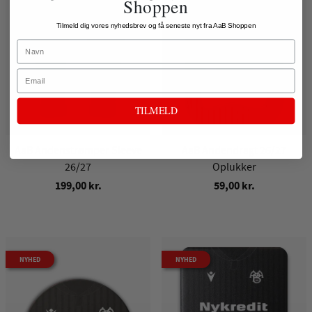
Shoppen
Tilmeld dig vores nyhedsbrev og få seneste nyt fra AaB Shoppen
Name
Email
TILMELD
AaB Andenstrømper Sleeve
AaB Andendragt 26/27
26/27
Oplukker
199,00 kr.
59,00 kr.
NYHED
NYHED