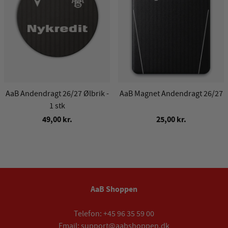
AaB Andendragt 26/27 Ølbrik -
AaB Magnet Andendragt 26/27
1 stk
49,00 kr.
25,00 kr.
AaB Shoppen
Telefon:
+45 96 35 59 00
Email:
support@aabshoppen.dk