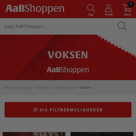
0
Søg
Profil
Kurv
VOKSEN
Standard katalog
Spillertøj
Andendragt
Voksen
VIS FILTRERMULIGHEDER