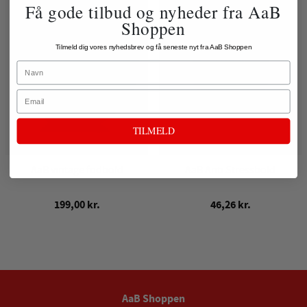
Få gode tilbud og nyheder fra AaB
Shoppen
Tilmeld dig vores nyhedsbrev og få seneste nyt fra AaB Shoppen
Name
Email
TILMELD
AaB vintage fodbold
AaB Anti Stressbold
199,00 kr.
46,26 kr.
AaB Shoppen