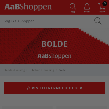
0
Søg
Profil
Kurv
BOLDE
Standard katalog
Tilbehør
Træning
Bolde
VIS FILTRERMULIGHEDER