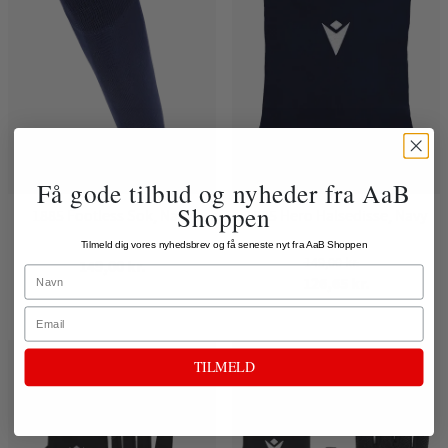
Få gode tilbud og nyheder fra AaB
Shoppen
1885 Footless Sok, Navy
1885 Hero Halsedisse, Navy
Tilmeld dig vores nyhedsbrev og få seneste nyt fra AaB Shoppen
149,00 kr.
149,00 kr.
Name
126,65 kr.
Email
TILMELD