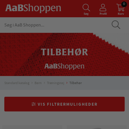
0
Søg
Profil
Kurv
TILBEHØR
Standard katalog
Børn
Træningstøj
Tilbehør
VIS FILTRERMULIGHEDER