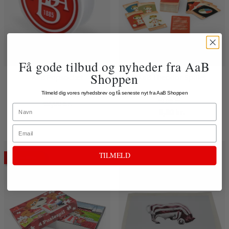
Få gode tilbud og nyheder fra AaB
Shoppen
AaB Popsocket
AaB Theodor Spillet
Tilmeld dig vores nyhedsbrev og få seneste nyt fra AaB Shoppen
49,00 kr.
49,00 kr.
Name
9,80 kr.
Email
TILMELD
Spar 80%