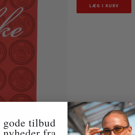
LÆG I KURV
 gode tilbud
 nyheder fra