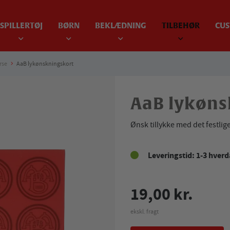
SPILLERTØJ
BØRN
BEKLÆDNING
TILBEHØR
CUS
rse
AaB lykønskningskort
AaB lykøns
Ønsk tillykke med det festlige
Leveringstid: 1-3 hver
19,00 kr.
ekskl. fragt