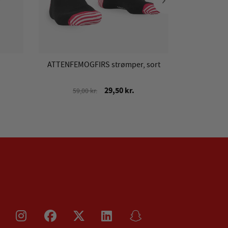
ATTENFEMOGFIRS strømper, sort
AaB 
29,50 kr.
59,00 kr.