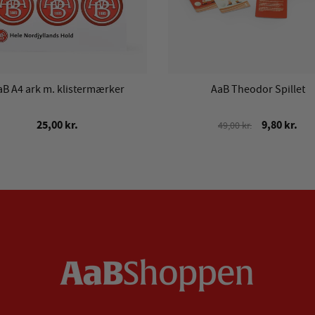
aB A4 ark m. klistermærker
AaB Theodor Spillet
25,00 kr.
9,80 kr.
49,00 kr.