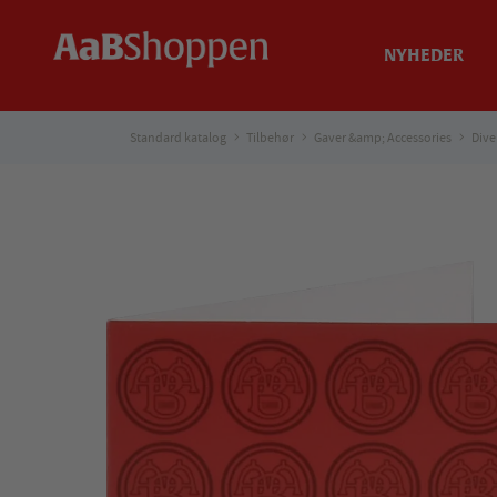
NYHEDER
Standard katalog
Tilbehør
Gaver &amp; Accessories
Dive