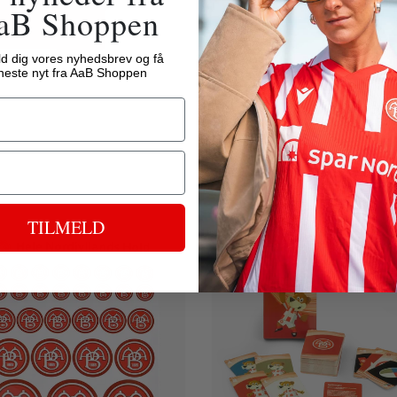
aB Shoppen
ld dig vores nyhedsbrev og få
neste nyt fra AaB Shoppen
TILMELD
Spar 80%