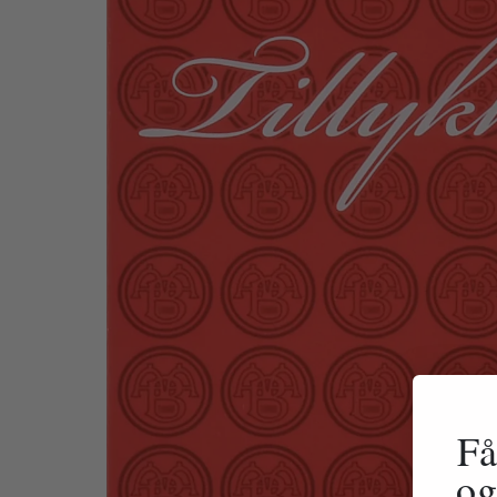
Få
og