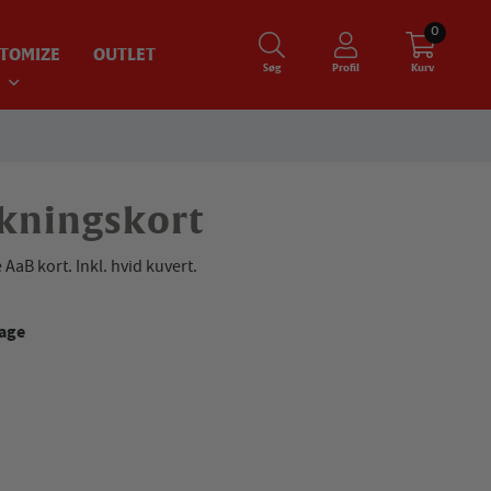
0
TOMIZE
OUTLET
Søg
Profil
Kurv
kningskort
 AaB kort. Inkl. hvid kuvert.
dage