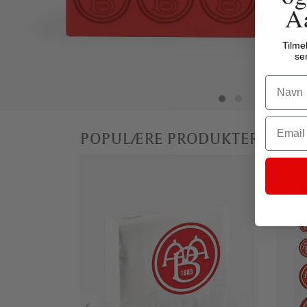
A
Tilme
se
Name
Email
POPULÆRE PRODUKTER
‹