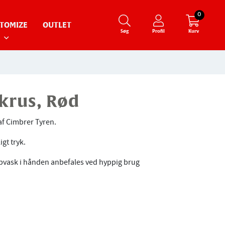
0
TOMIZE
OUTLET
Søg
Profil
Kurv
krus, Rød
af Cimbrer Tyren.
gt tryk.
pvask i hånden anbefales ved hyppig brug