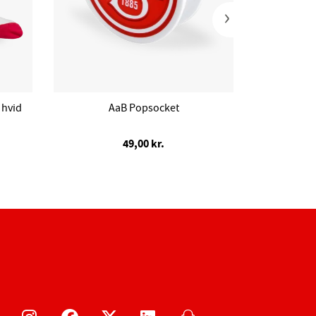
›
hvid
AaB Popsocket
AaB x Societ
49,00 kr.