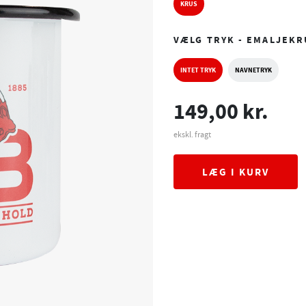
KRUS
VÆLG TRYK - EMALJEKR
INTET TRYK
NAVNETRYK
149,00 kr.
ekskl. fragt
LÆG I KURV