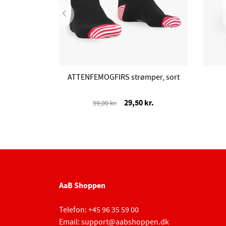
‹
ATTENFEMOGFIRS strømper, sort
29,50 kr.
59,00 kr.
AaB Shoppen
Telefon:
+45 96 35 59 00
Email:
support@aabshoppen.dk