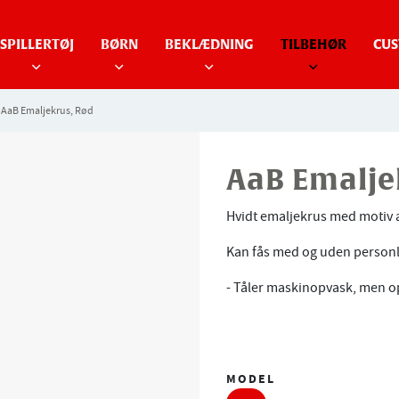
SPILLERTØJ
BØRN
BEKLÆDNING
TILBEHØR
CUS
AaB Emaljekrus, Rød
AaB Emalje
Hvidt emaljekrus med motiv 
Kan fås med og uden personli
- Tåler maskinopvask, men o
MODEL