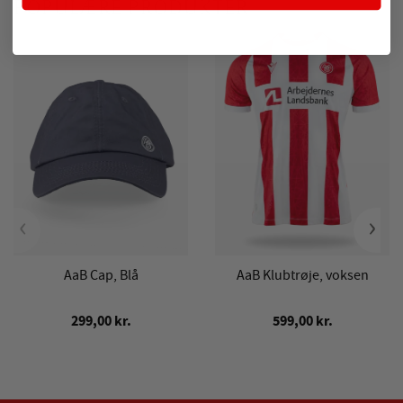
POPULÆRE PRODUKTER
‹
›
AaB Cap, Blå
AaB Klubtrøje, voksen
299,00 kr.
599,00 kr.