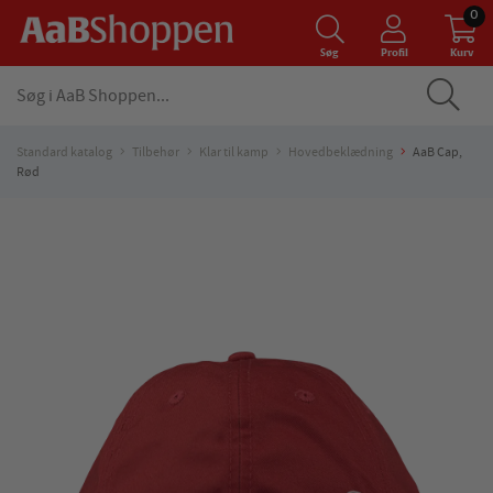
0
Søg
Profil
Kurv
Standard katalog
Tilbehør
Klar til kamp
Hovedbeklædning
AaB Cap,
Rød