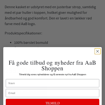
Denne kasket er udstyret med en justerbar strop, samtidig
med et par huller i toppen, hvilket giver mulighed for
åndbarhed og god komfort. Den er lavet i en lækker rød
farve med AaB logo.
Produktspecifikationer:
100% børstet bomuld
Onesize, justerbar
Få gode tilbud og nyheder fra AaB
Shoppen
299,00 kr.
Tilmeld dig vores nyhedsbrev og få seneste nyt fra AaB Shoppen
ekskl. fragt
Name
Email
LÆG I KURV
TILMELD