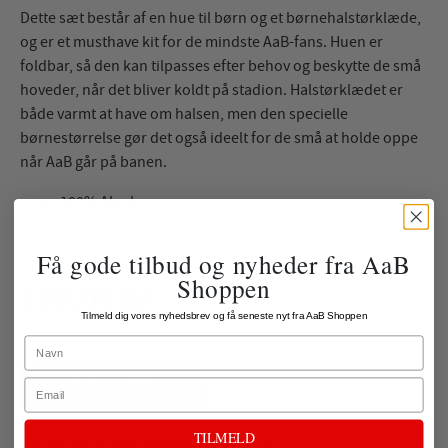
Dette sæt består af en hue til børn og et børnehalstørklæde,
og er et musthave kit for de mindste AaB-fans. Huen er
foldbar, så den kan tilpasses efter behov og beskytte de små
hoveder, når det bliver koldt på stadion. Halstørklædet er
både varmt at have om halsen, men den specielle
børnestørrelse gør det også ideelt for de små at holde oppe
når AaB går på banen.
100% Akryl
Få gode tilbud og nyheder fra AaB
Shoppen
199,00 kr.
Tilmeld dig vores nyhedsbrev og få seneste nyt fra AaB Shoppen
ekskl. fragt
Name
LÆG I KURV
Email
TILMELD