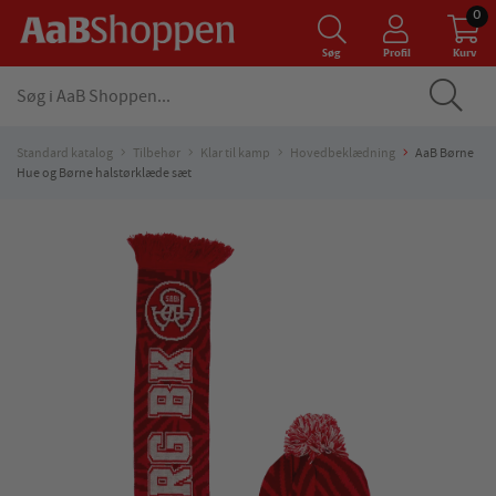
0
Søg
Profil
Kurv
Standard katalog
Tilbehør
Klar til kamp
Hovedbeklædning
AaB Børne
Hue og Børne halstørklæde sæt