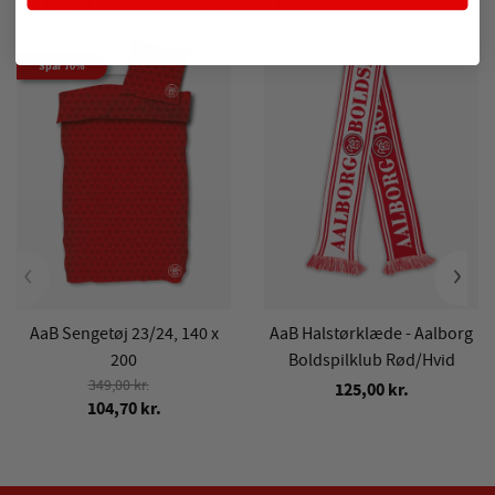
POPULÆRE PRODUKTER
Spar 70%
‹
›
AaB Sengetøj 23/24, 140 x
AaB Halstørklæde - Aalborg
200
Boldspilklub Rød/Hvid
349,00 kr.
125,00 kr.
104,70 kr.