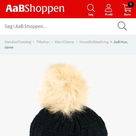
0
Søg
Profil
Kurv
Standard katalog
Tilbehør
Klar til kamp
Hovedbeklædning
AaB Hue,
dame