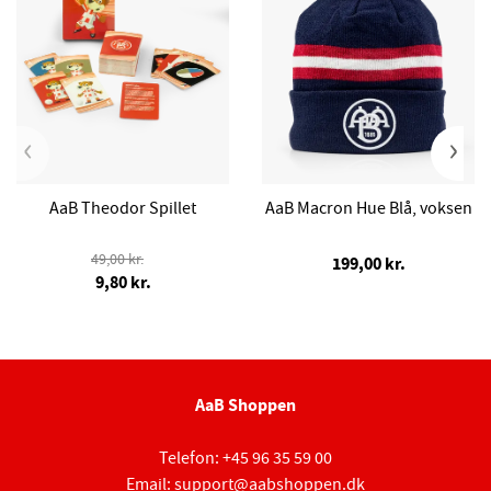
‹
›
AaB Theodor Spillet
AaB Macron Hue Blå, voksen
49,00 kr.
199,00 kr.
9,80 kr.
AaB Shoppen
Telefon:
+45 96 35 59 00
Email:
support@aabshoppen.dk