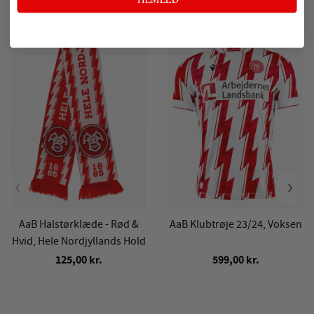
POPULÆRE PRODUKTER
‹
›
AaB Halstørklæde - Rød &
AaB Klubtrøje 23/24, Voksen
Hvid, Hele Nordjyllands Hold
125,00 kr.
599,00 kr.