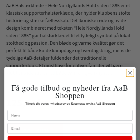
AaB Halstørklæde – Hele Nordjyllands Hold siden 1885 er et
klassisk supporterhalstørklæde, der hylder klubbens stolte
historie og stærke fællesskab. Det ikoniske røde og hvide
design kombineret med teksten “Hele Nordjyllands Hold
siden 1885” gør halstørklædet til et tydeligt symbol på lokal
stolthed og passion. Den bløde og varme kvalitet gør det
perfekt til både kolde kampdage og hverdagsbrug, mens de
tydelige AaB-detaljer fuldender det traditionelle
supporterlook. Et musthave for enhver fan, der vil bære
klubbens identitet med både varme og værdighed.
Få gode tilbud og nyheder fra AaB
Shoppen
125,00 kr.
Tilmeld dig vores nyhedsbrev og få seneste nyt fra AaB Shoppen
Name
ekskl. fragt
Email
LÆG I KURV