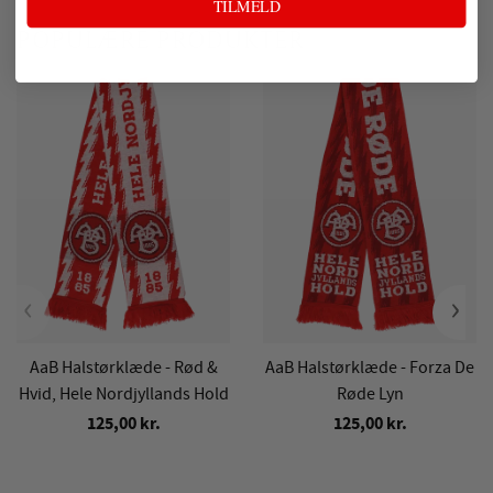
TILMELD
POPULÆRE PRODUKTER
‹
›
AaB Halstørklæde - Rød &
AaB Halstørklæde - Forza De
Hvid, Hele Nordjyllands Hold
Røde Lyn
125,00 kr.
125,00 kr.