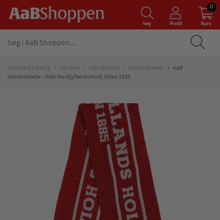
0
Søg
Profil
Kurv
Standard katalog
Tilbehør
Klar til kamp
Halstørklæder
AaB
Halstørklæde - Hele Nordjyllands Hold Siden 1885