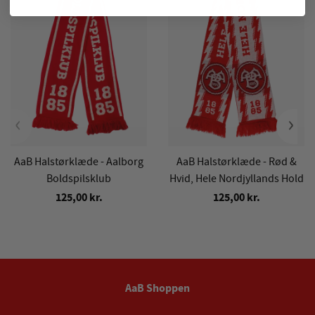
‹
›
AaB Halstørklæde - Aalborg
AaB Halstørklæde - Rød &
Boldspilsklub
Hvid, Hele Nordjyllands Hold
125,00 kr.
125,00 kr.
AaB Shoppen