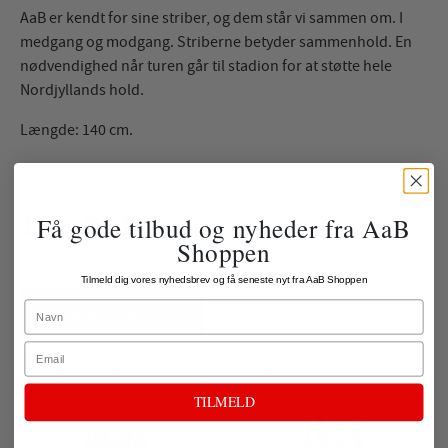
AaB er kendt for sine striber, og dem står vi sammen om. I
medgang og modgang. Striberne betyder sammenhold. En
nødvendighed når turen går til stadion for at støtte hele
Nordjyllands hold.
Længde: 140 cm.
125,00 kr.
Få gode tilbud og nyheder fra AaB
Shoppen
ekskl. fragt
Tilmeld dig vores nyhedsbrev og få seneste nyt fra AaB Shoppen
Name
LÆG I KURV
Email
POPULÆRE PRODUKTER
TILMELD