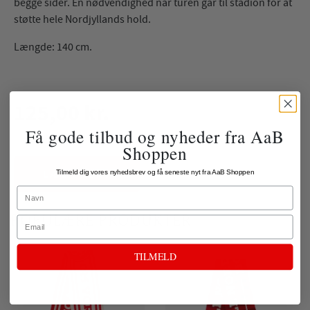
begge sider. En nødvendighed når turen går til stadion for at
støtte hele Nordjyllands hold.
Længde: 140 cm.
125,00 kr.
Få gode tilbud og nyheder fra AaB
ekskl. fragt
Shoppen
LÆG I KURV
Tilmeld dig vores nyhedsbrev og få seneste nyt fra AaB Shoppen
Name
Email
POPULÆRE PRODUKTER
TILMELD