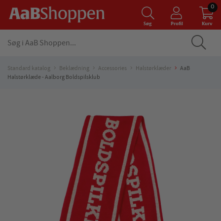
0
Søg
Profil
Kurv
Standard katalog
Beklædning
Accessories
Halstørklæder
AaB
Halstørklæde - Aalborg Boldspilsklub