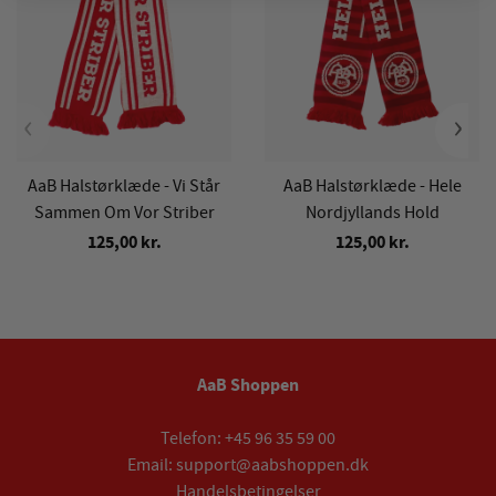
‹
›
AaB Halstørklæde - Vi Står
AaB Halstørklæde - Hele
Sammen Om Vor Striber
Nordjyllands Hold
125,00 kr.
125,00 kr.
AaB Shoppen
Telefon:
+45 96 35 59 00
Email:
support@aabshoppen.dk
Handelsbetingelser