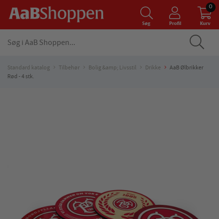
0
Søg
Profil
Kurv
Standard katalog
Tilbehør
Bolig &amp; Livsstil
Drikke
AaB Ølbrikker
Rød - 4 stk.