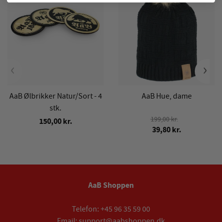
‹
›
AaB Ølbrikker Natur/Sort - 4
AaB Hue, dame
stk.
199,00 kr.
150,00 kr.
39,80 kr.
AaB Shoppen
Telefon:
+45 96 35 59 00
Email:
support@aabshoppen.dk