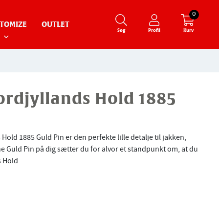
0
TOMIZE
OUTLET
Søg
Profil
Kurv
ordjyllands Hold 1885
old 1885 Guld Pin er den perfekte lille detalje til jakken,
e Guld Pin på dig sætter du for alvor et standpunkt om, at du
s Hold