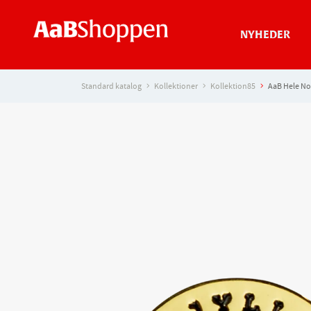
NYHEDER
Standard katalog
Kollektioner
Kollektion85
AaB Hele No