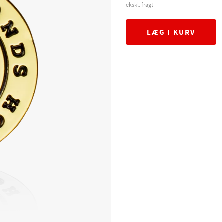
ekskl. fragt
LÆG I KURV