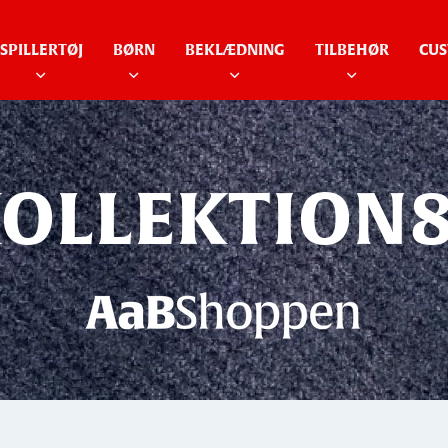
SPILLERTØJ
BØRN
BEKLÆDNING
TILBEHØR
CUS
OLLEKTION