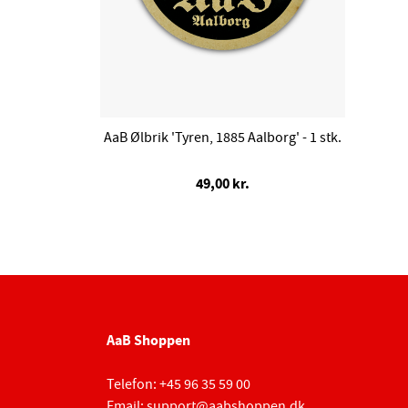
AaB Ølbrik 'Tyren, 1885 Aalborg' - 1 stk.
49,00 kr.
AaB Shoppen
Telefon:
+45 96 35 59 00
Email:
support@aabshoppen.dk