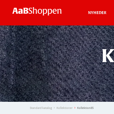
NYHEDER
K
Standard katalog
Kollektioner
Kollektion85