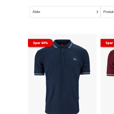
Alder
Produk
Spar 43%
Spar