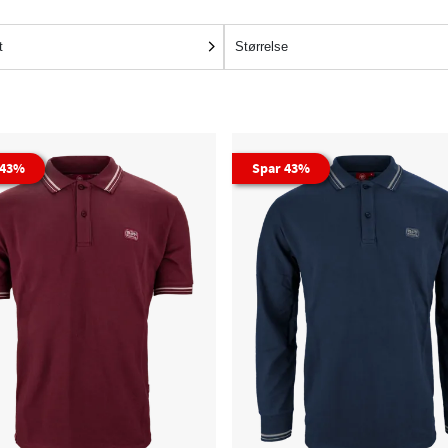
t
Størrelse
 43%
Spar 43%