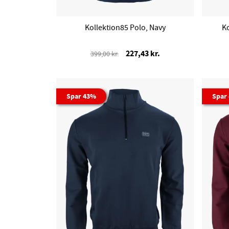
Kollektion85 Polo, Navy
K
227,43 kr.
399,00 kr.
Spar 43%
Spar