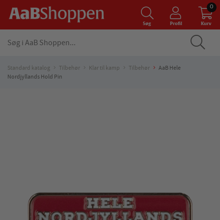
0
Søg
Profil
Kurv
Standard katalog
Tilbehør
Klar til kamp
Tilbehør
AaB Hele
Nordjyllands Hold Pin