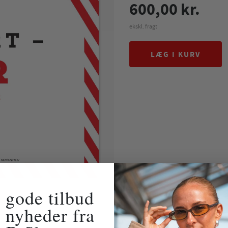
600,00 kr.
ekskl. fragt
LÆG I KURV
 gode tilbud
 nyheder fra