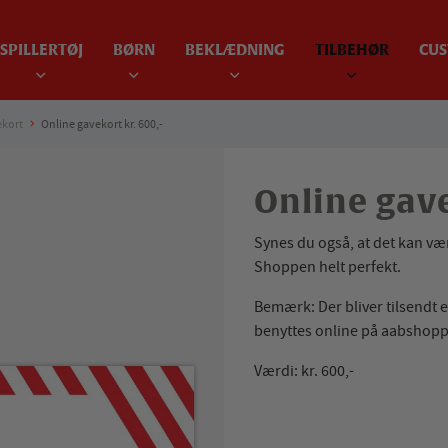
SPILLERTØJ
BØRN
BEKLÆDNING
TILBEHØR
CUS
kort
Online gavekort kr. 600,-
Online gave
Synes du også, at det kan vær
Shoppen helt perfekt.
Bemærk: Der bliver tilsendt
benyttes online på aabshop
Værdi: kr. 600,-