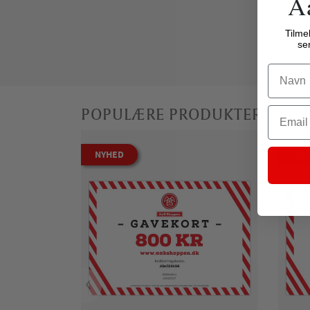
A
Tilme
se
Name
Email
POPULÆRE PRODUKTER
NYHED
NYH
‹