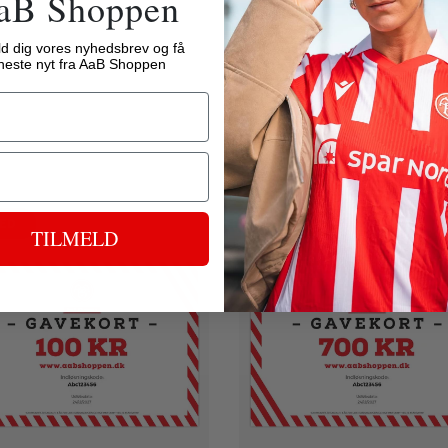
aB Shoppen
ld dig vores nyhedsbrev og få
neste nyt fra AaB Shoppen
ED
NYHED
TILMELD