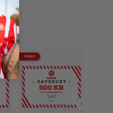
NYHED
NYHED
›