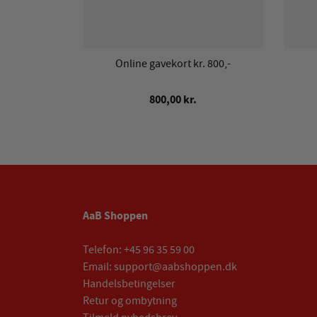
Online gavekort kr. 800,-
800,00 kr.
AaB Shoppen
Telefon:
+45 96 35 59 00
Email:
support@aabshoppen.dk
Handelsbetingelser
Retur og ombytning