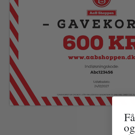
Få
og