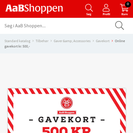
0
Søg
Profil
Kurv
Standard katalog
Tilbehør
Gaver &amp; Accessories
Gavekort
Online
gavekort kr. 500,-