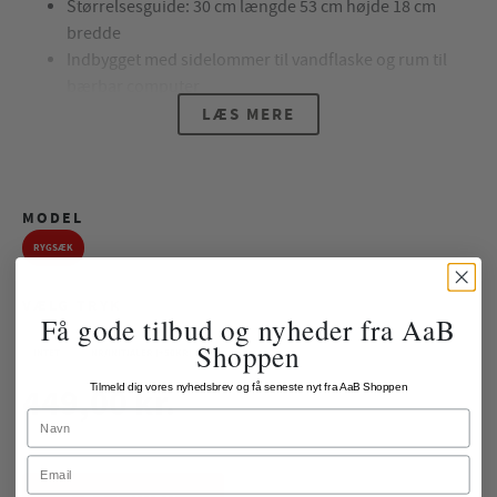
Størrelsesguide: 30 cm længde 53 cm højde 18 cm
bredde
Indbygget med sidelommer til vandflaske og rum til
bærbar computer
Kapacitet: 20,3 liter
LÆS MERE
God at have med på farten, som kan stå imod alt slags
vejr
MODEL
RYGSÆK
VÆLG TRYK
Få gode tilbud og nyheder fra AaB
Shoppen
INTET
NR/INITIALER (+50KR)
449,00 kr.
Tilmeld dig vores nyhedsbrev og få seneste nyt fra AaB Shoppen
Name
ekskl. fragt
Email