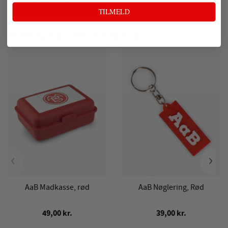
LÆG I KURV
TILMELD
POPULÆRE PRODUKTER
‹
›
AaB Madkasse, rød
AaB Nøglering, Rød
49,00 kr.
39,00 kr.