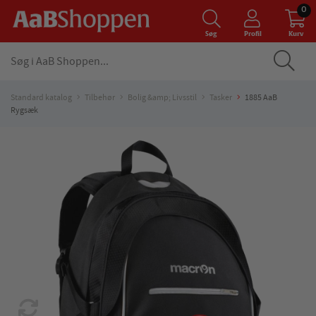
0
Søg
Profil
Kurv
Standard katalog
Tilbehør
Bolig &amp; Livsstil
Tasker
1885 AaB
Rygsæk