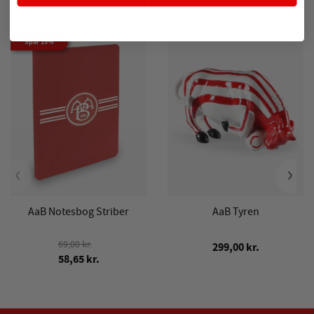
POPULÆRE PRODUKTER
Spar 15%
‹
›
AaB Notesbog Striber
AaB Tyren
69,00 kr.
299,00 kr.
58,65 kr.