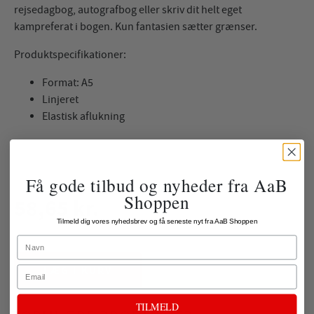
rejsedagbog, autografbog eller skriv dit helt eget
kampreferat i bogen. Kun fantasien sætter grænser.
Produktspecifikationer:
Format: A5
Linjeret
Elastisk aflukning
69,00 kr.
Få gode tilbud og nyheder fra AaB
Shoppen
58,65 kr.
Tilmeld dig vores nyhedsbrev og få seneste nyt fra AaB Shoppen
ekskl. fragt
Name
LÆG I KURV
Email
TILMELD