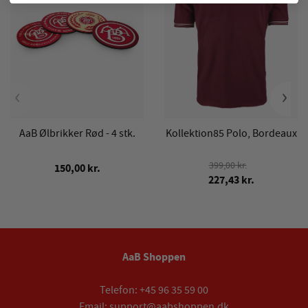
‹
›
AaB Ølbrikker Rød - 4 stk.
Kollektion85 Polo, Bordeaux
399,00 kr.
150,00 kr.
227,43 kr.
AaB Shoppen
Telefon:
+45 96 35 59 00
Email:
support@aabshoppen.dk