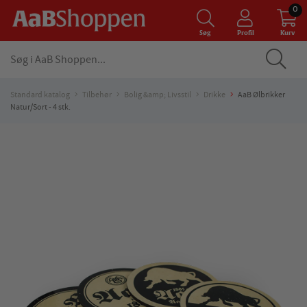
0
Søg
Profil
Kurv
Standard katalog
Tilbehør
Bolig &amp; Livsstil
Drikke
AaB Ølbrikker
Natur/Sort - 4 stk.