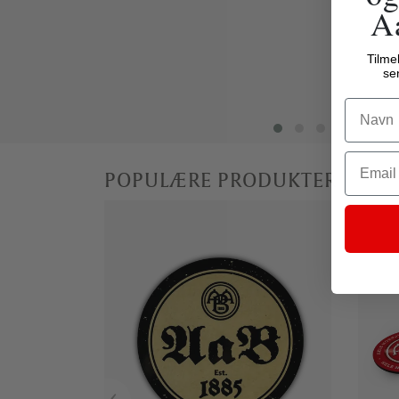
A
Tilme
se
Name
Email
POPULÆRE PRODUKTER
‹