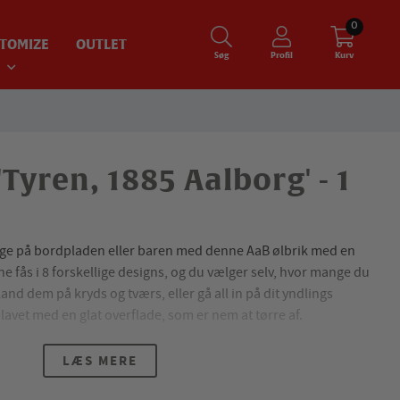
0
TOMIZE
OUTLET
Søg
Profil
Kurv
'Tyren, 1885 Aalborg' - 1
ge på bordpladen eller baren med denne AaB ølbrik med en
e fås i 8 forskellige designs, og du vælger selv, hvor mange du
Bland dem på kryds og tværs, eller gå all in på dit yndlings
lavet med en glat overflade, som er nem at tørre af.
LÆS MERE