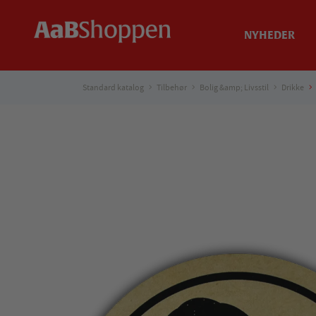
NYHEDER
Standard katalog
Tilbehør
Bolig &amp; Livsstil
Drikke