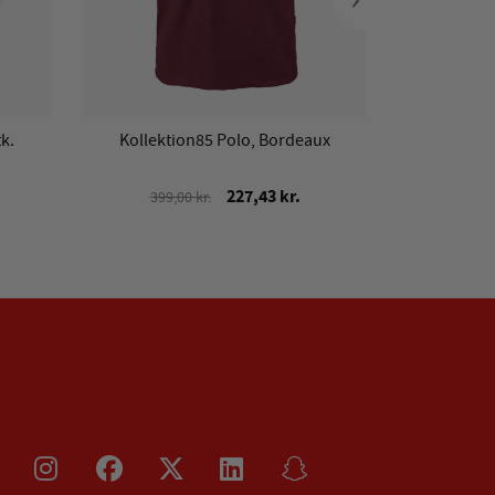
k.
Kollektion85 Polo, Bordeaux
AaB Ølbrik 
227,43 kr.
399,00 kr.