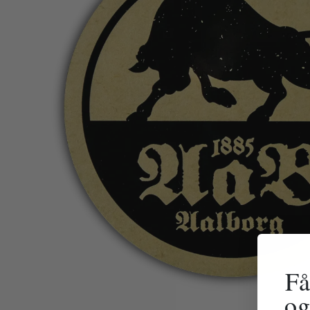
Få
og