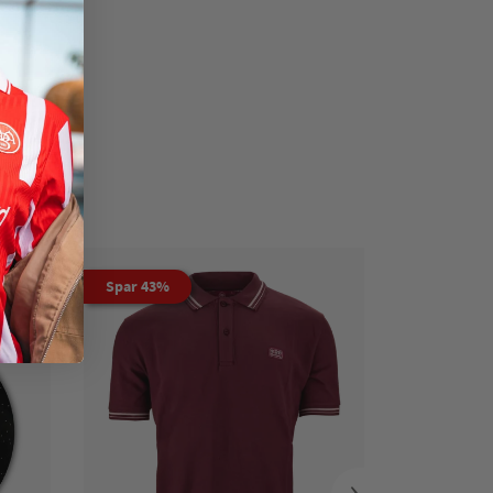
Spar 43%
›