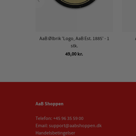
AaB Ølbrik 'Logo, AaB Est. 1885' - 1
stk.
49,00 kr.
AaB Shoppen
Telefon:
+45 96 35 59 00
Email:
support@aabshoppen.dk
Handelsbetingelser