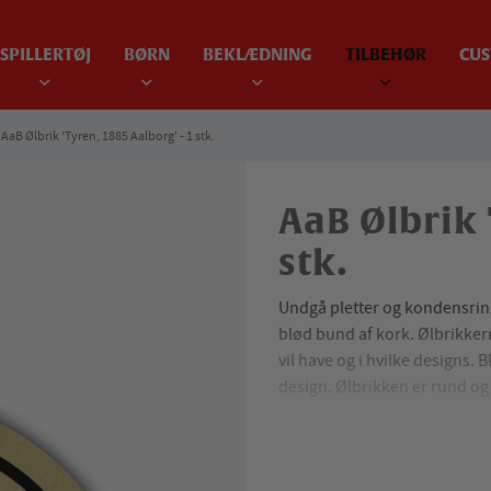
SPILLERTØJ
BØRN
BEKLÆDNING
TILBEHØR
CUS
AaB Ølbrik 'Tyren, 1885 Aalborg' - 1 stk.
AaB Ølbrik 
stk.
Undgå pletter og kondensrin
blød bund af kork. Ølbrikkern
vil have og i hvilke designs. 
design. Ølbrikken er rund og 
Produktspecifikationer:
Ø 9,5 cm. x H 4 mm.