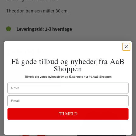
Theodor-bamsen måler 30 cm.
Leveringstid: 1-3 hverdage
149,00 kr.
Få gode tilbud og nyheder fra AaB
ekskl. fragt
Shoppen
Tilmeld dig vores nyhedsbrev og få seneste nyt fra AaB Shoppen
LÆG I KURV
Name
Email
POPULÆRE PRODUKTER
TILMELD