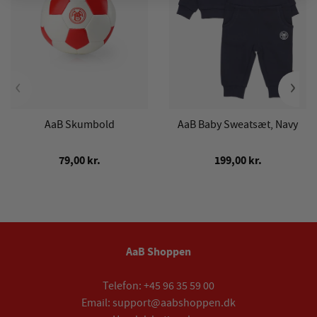
‹
›
AaB Skumbold
AaB Baby Sweatsæt, Navy
79,00 kr.
199,00 kr.
AaB Shoppen
Telefon:
+45 96 35 59 00
Email:
support@aabshoppen.dk