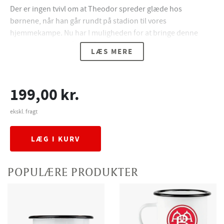
Der er ingen tvivl om at Theodor spreder glæde hos
børnene, når han går rundt på stadion til vores
hjemmekampe. Nu har I muligheden for at bringe denne
glæde med hjem i form af dette print af Theodor, som er
LÆS MERE
trykt på lærred. Det vil passe perfekt på ethvert
børneværelse.
Størrelse: 18 x 24 cm.
199,00 kr.
OBS: Ramme medfølger ikke
ekskl. fragt
LÆG I KURV
POPULÆRE PRODUKTER