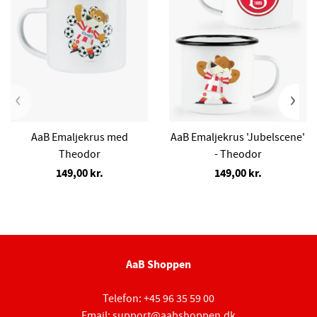
‹
›
AaB Emaljekrus med
AaB Emaljekrus 'Jubelscene'
Theodor
- Theodor
149,00 kr.
149,00 kr.
AaB Shoppen
Telefon:
+45 96 35 59 00
Email:
support@aabshoppen.dk