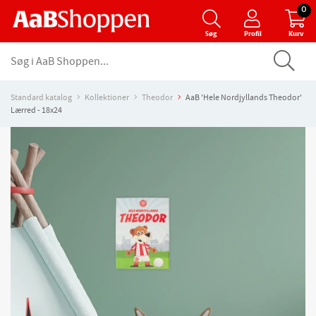
0
Søg
Profil
Kurv
Standard katalog
Kollektioner
Theodor
AaB 'Hele Nordjyllands Theodor'
Lærred - 18x24