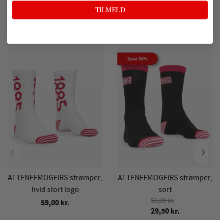
TILMELD
POPULÆRE PRODUKTER
Spar 50%
‹
›
ATTENFEMOGFIRS strømper,
ATTENFEMOGFIRS strømper,
hvid stort logo
sort
59,00 kr.
59,00 kr.
29,50 kr.