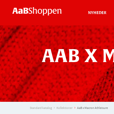
NYHEDER
AAB X 
Standard katalog
Kollektioner
AaB x Macron Athleisure