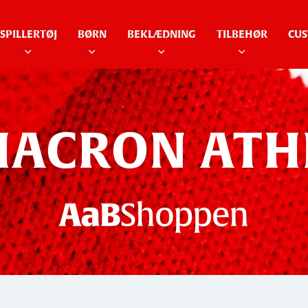
SPILLERTØJ
BØRN
BEKLÆDNING
TILBEHØR
CUS
MACRON ATH