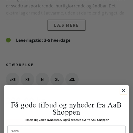
er svedtransporterende, hurtigtørrende og åndbar. Det
ekstra lag er med til at varme, uden at du føler dig tynget, da
materialet er let.
LÆS MERE
Produktspecifikationer:
Leveringstid: 3-5 hverdage
88% polyester, 12% elastan
Ultra let materiale, svedtransporterende, åndbar og
strækbar
STØRRELSE
3XS
XS
M
XL
3XL
299,00 kr.
Få gode tilbud og nyheder fra AaB
Shoppen
ekskl. fragt
Tilmeld dig vores nyhedsbrev og få seneste nyt fra AaB Shoppen
LÆG I KURV
Name