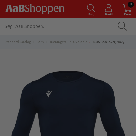
0
Søg
Profil
Kurv
Standard katalog
Børn
Træningstøj
Overdele
1885 Baselayer, Navy