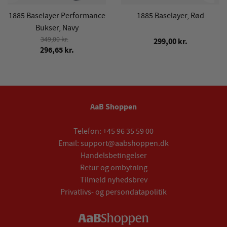
1885 Baselayer Performance
1885 Baselayer, Rød
Bukser, Navy
349,00 kr.
299,00 kr.
296,65 kr.
AaB Shoppen
Telefon:
+45 96 35 59 00
Email:
support@aabshoppen.dk
Handelsbetingelser
Retur og ombytning
Tilmeld nyhedsbrev
Privatlivs- og persondatapolitik