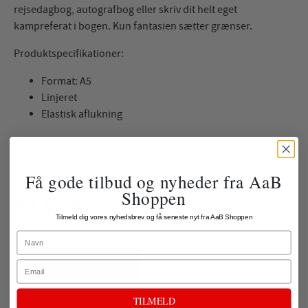
rejsedagbog, autografbog eller skriv dit helt eget
kampreferat i bogen. Kun fantasien sætter grænser.
Produktspecifikationer:
Format: A5
Linjeret
Elastisk aflukning
69,00 kr.
Få gode tilbud og nyheder fra AaB
Shoppen
58,65 kr.
Tilmeld dig vores nyhedsbrev og få seneste nyt fra AaB Shoppen
ekskl. fragt
Name
LÆG I KURV
Email
TILMELD