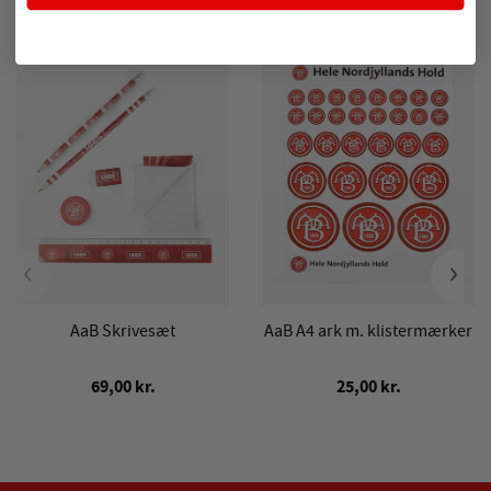
POPULÆRE PRODUKTER
‹
›
AaB Skrivesæt
AaB A4 ark m. klistermærker
69,00 kr.
25,00 kr.