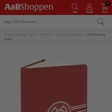
0
Søg
Profil
Kurv
Standard katalog
Børn
Tilbehør
Klar, parat, skolestart
AaB Notesbog
Striber