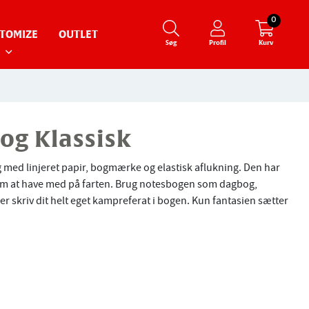
0
TOMIZE
OUTLET
Søg
Profil
Kurv
og Klassisk
g med linjeret papir, bogmærke og elastisk aflukning. Den har
nem at have med på farten. Brug notesbogen som dagbog,
r skriv dit helt eget kampreferat i bogen. Kun fantasien sætter