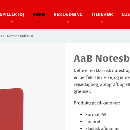
SPILLERTØJ
BØRN
BEKLÆDNING
TILBEHØR
CUS
AaB Notesbog Klassisk
AaB Notesb
Dette er en klassisk notesbo
en perfekt størrelse, og er 
rejsedagbog, autografbog elle
grænser.
Produktspecifikationer:
Format: A5
Linjeret
Elastisk aflukning