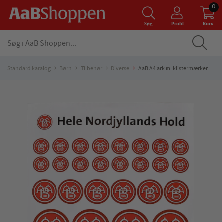
0
Søg
Profil
Kurv
Standard katalog
Børn
Tilbehør
Diverse
AaB A4 ark m. klistermærker