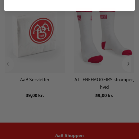
‹
›
AaB Servietter
ATTENFEMOGFIRS strømper,
hvid
39,00 kr.
59,00 kr.
AaB Shoppen