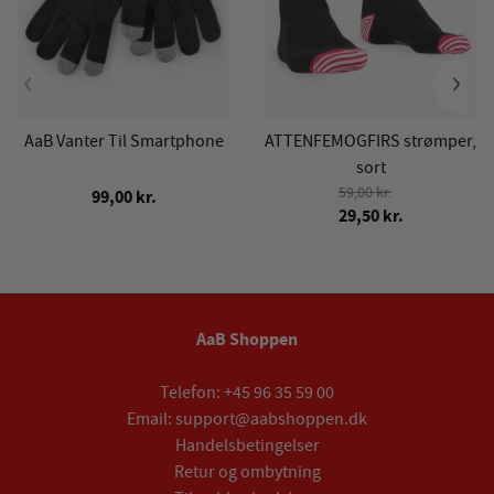
‹
›
AaB Vanter Til Smartphone
ATTENFEMOGFIRS strømper,
sort
59,00 kr.
99,00 kr.
29,50 kr.
AaB Shoppen
Telefon:
+45 96 35 59 00
Email:
support@aabshoppen.dk
Handelsbetingelser
Retur og ombytning