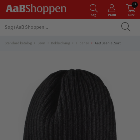
0
Søg
Profil
Kurv
Standard katalog
Børn
Beklædning
Tilbehør
AaB Beanie, Sort