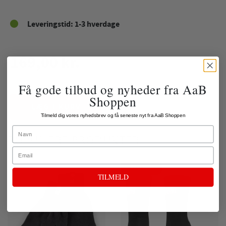
Leveringstid: 1-3 hverdage
169,00 kr.
ekskl. fragt
Få gode tilbud og nyheder fra AaB
Shoppen
LÆG I KURV
Tilmeld dig vores nyhedsbrev og få seneste nyt fra AaB Shoppen
Name
POPULÆRE PRODUKTER
Email
Spar 50%
TILMELD