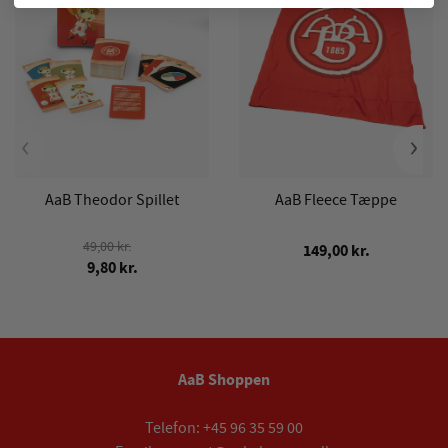
‹
›
AaB Theodor Spillet
AaB Fleece Tæppe
49,00 kr.
149,00 kr.
9,80 kr.
AaB Shoppen
Telefon:
+45 96 35 59 00