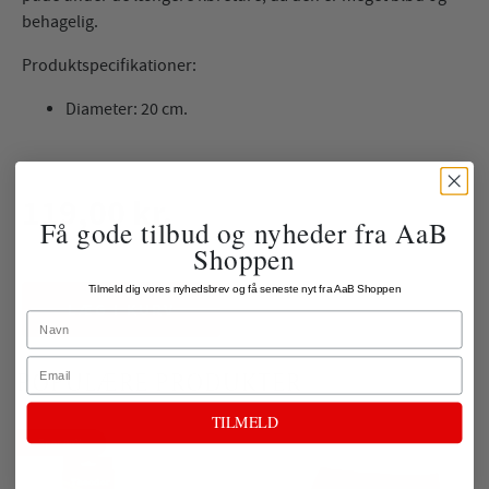
behagelig.
Produktspecifikationer:
Diameter: 20 cm.
119,00 kr.
Få gode tilbud og nyheder fra AaB
Shoppen
ekskl. fragt
Tilmeld dig vores nyhedsbrev og få seneste nyt fra AaB Shoppen
LÆG I KURV
Name
Email
POPULÆRE PRODUKTER
TILMELD
Spar 80%