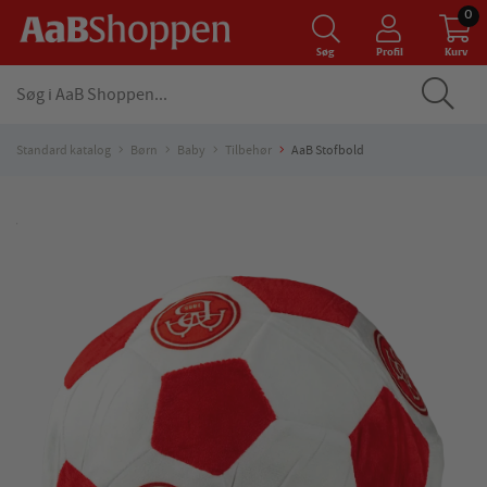
0
Søg
Profil
Kurv
Standard katalog
Børn
Baby
Tilbehør
AaB Stofbold