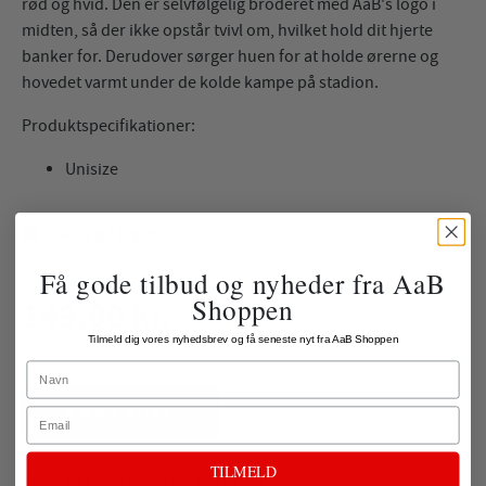
rød og hvid. Den er selvfølgelig broderet med AaB's logo i
midten, så der ikke opstår tvivl om, hvilket hold dit hjerte
banker for. Derudover sørger huen for at holde ørerne og
hovedet varmt under de kolde kampe på stadion.
Produktspecifikationer:
Unisize
Ikke på lager
Få gode tilbud og nyheder fra AaB
Shoppen
149,00 kr.
Tilmeld dig vores nyhedsbrev og få seneste nyt fra AaB Shoppen
ekskl. fragt
Name
LÆG I KURV
Email
TILMELD