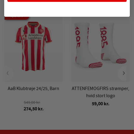
POPULÆRE PRODUKTER
Spar 50%
‹
›
AaB Klubtrøje 24/25, Barn
ATTENFEMOGFIRS strømper,
hvid stort logo
549,00 kr.
59,00 kr.
274,50 kr.