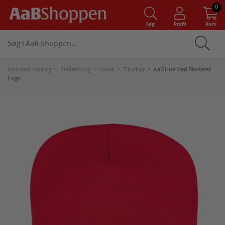
0
Søg
Profil
Kurv
Standard katalog
Beklædning
Herre
Tilbehør
AaB Hue Med Broderet
Logo