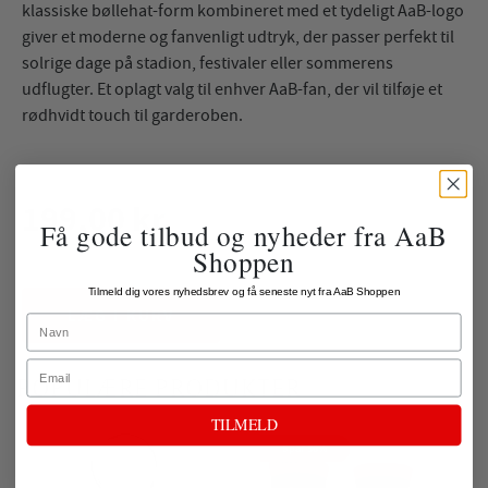
klassiske bøllehat-form kombineret med et tydeligt AaB-logo
giver et moderne og fanvenligt udtryk, der passer perfekt til
solrige dage på stadion, festivaler eller sommerens
udflugter. Et oplagt valg til enhver AaB-fan, der vil tilføje et
rødhvidt touch til garderoben.
199,00 kr.
Få gode tilbud og nyheder fra AaB
Shoppen
ekskl. fragt
Tilmeld dig vores nyhedsbrev og få seneste nyt fra AaB Shoppen
LÆG I KURV
Name
Email
POPULÆRE PRODUKTER
TILMELD
Spar 50%