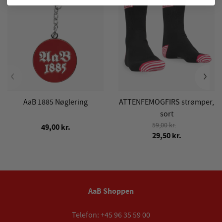
‹
›
AaB 1885 Nøglering
ATTENFEMOGFIRS strømper,
sort
59,00 kr.
49,00 kr.
29,50 kr.
AaB Shoppen
Telefon:
+45 96 35 59 00