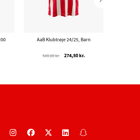
200
AaB Klubtrøje 24/25, Barn
AaB 
274,50 kr.
549,00 kr.