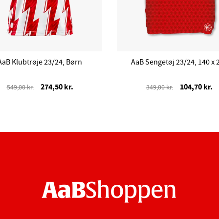
AaB Klubtrøje 23/24, Børn
AaB Sengetøj 23/24, 140 x 
274,50 kr.
104,70 kr.
549,00 kr.
349,00 kr.