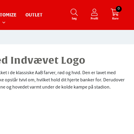
0
TOMIZE
OUTLET
Søg
Profil
Kurv
d Indvævet Logo
ket i de klassiske AaB farver, rød og hvid. Den er lavet med
ke opstår tvivl om, hvilket hold dit hjerte banker for. Derudover
erne og hovedet varmt under de kolde kampe på stadion.