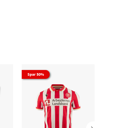
Spar 50%
›