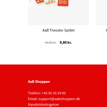
AaB Theodor Spillet
9,80 kr.
49,00 kr.
AaB Shoppen
Telefon:
+45 96 35 59 00
Email:
support@aabshoppen.dk
Handelsbetingelser