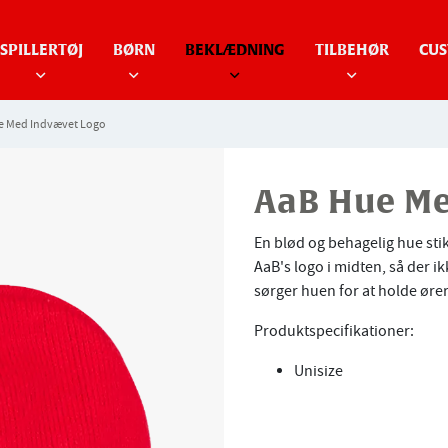
SPILLERTØJ
BØRN
BEKLÆDNING
TILBEHØR
CUS
e Med Indvævet Logo
AaB Hue Me
En blød og behagelig hue stik
AaB's logo i midten, så der ik
sørger huen for at holde ør
Produktspecifikationer:
Unisize