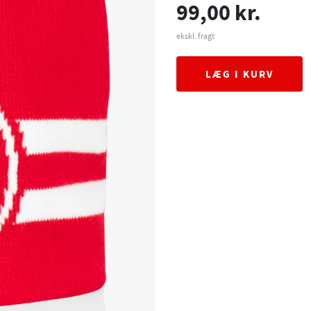
99,00 kr.
ekskl. fragt
LÆG I KURV