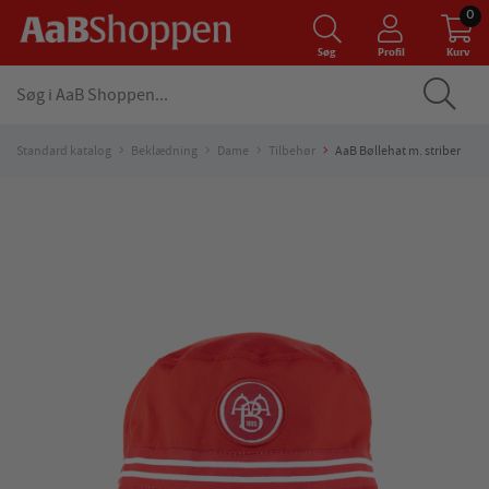
0
Søg
Profil
Kurv
Standard katalog
Beklædning
Dame
Tilbehør
AaB Bøllehat m. striber