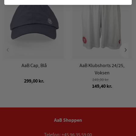
‹
›
AaB Cap, Blå
AaB Klubshorts 24/25,
Voksen
249,00 kr.
299,00 kr.
149,40 kr.
AaB Shoppen
Telefon:
+45 96 35 59 00