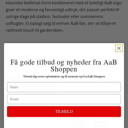
klassiske bøllehat-form kombineret med et tydeligt AaB-logo
giver et moderne og fanvenligt udtryk, der passer perfekt til
solrige dage på stadion, festivaler eller sommerens
udflugter. Et oplagt valg til enhver AaB-fan, der vil tilføje et
rødhvidt touch til garderoben.
199,00 kr.
Få gode tilbud og nyheder fra AaB
Shoppen
ekskl. fragt
Tilmeld dig vores nyhedsbrev og få seneste nyt fra AaB Shoppen
LÆG I KURV
Name
Email
POPULÆRE PRODUKTER
TILMELD
Spar 50%