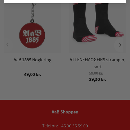
‹
›
AaB 1885 Nøglering
ATTENFEMOGFIRS strømper,
sort
59,00 kr.
49,00 kr.
29,50 kr.
AaB Shoppen
Telefon:
+45 96 35 59 00