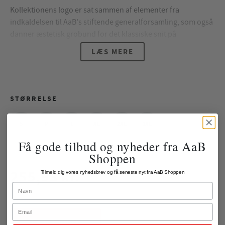
Kollektionens logo er sat sammen af elementer fra
indkaldelsen til AaB's stiftende generalforsamling, som også
danner æstetisk grobund for det klassiske snit på
kollektionen, som gør, at den både kan bruges til hverdag,
LÆS MERE
fest eller et forretningsmøde.
Kollektionen består af en polo, langærmet polo og en ¼-zip
cardigan, som fås i både navy-blå og bordeaux-rød.
STØRRELSE
Den navy-blå farve i kollektion drager inspiration fra
Limfjordens blå nuancer, ligesom den mørkerøde farve
S
M
L
XL
2XL
3XL
tapper ind i AaB's velkendte røde farve.
Få gode tilbud og nyheder fra AaB
449,00 kr.
Shoppen
255,93 kr.
Tilmeld dig vores nyhedsbrev og få seneste nyt fra AaB Shoppen
Name
ekskl. fragt
Email
LÆG I KURV