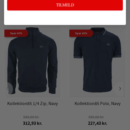
TILMELD
POPULÆRE PRODUKTER
Spar 43%
Spar 43%
‹
›
Kollektion85 1/4 Zip, Navy
Kollektion85 Polo, Navy
549,00 kr.
399,00 kr.
312,93 kr.
227,43 kr.